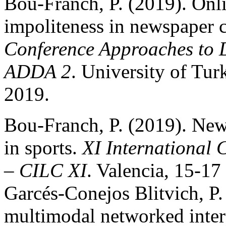
Bou-Franch, P. (2019). Onli
impoliteness in newspaper
Conference Approaches to D
ADDA 2
. University of Tu
2019.
Bou-Franch, P. (2019). News
in sports.
XI International 
– CILC XI
. Valencia, 15-1
Garcés-Conejos Blitvich, P.
multimodal networked inter