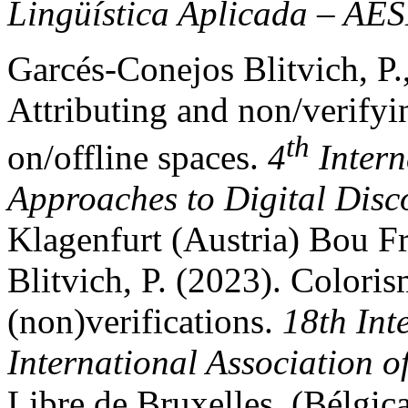
Lingüística Aplicada – AE
Garcés-Conejos Blitvich, P.
Attributing and non/verifyin
th
on/offline spaces.
4
Intern
Approaches to Digital Dis
Klagenfurt (Austria) Bou F
Blitvich, P. (2023). Coloris
(non)verifications.
18th Int
International Association 
Libre de Bruxelles. (Bélgica